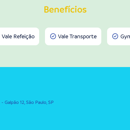
Benefícios
Vale Refeição
Vale Transporte
Gym
s - Galpão 12, São Paulo, SP